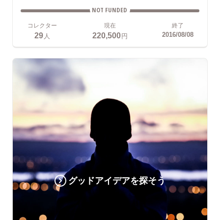
NOT FUNDED
コレクター
現在
終了
29
220,500
2016/08/08
人
円
グッドアイデアを探そう