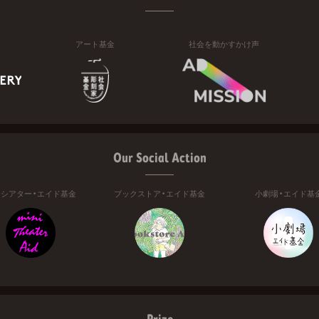
アート基金
社会を動かすかけ声
Our Social Action
ニシアター・エイド基金
ブックストア・エイド基金
小劇場・エイド基