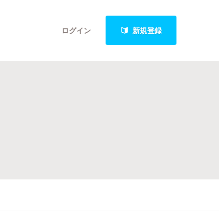
ログイン
新規登録
クト
最新進捗報告から探す