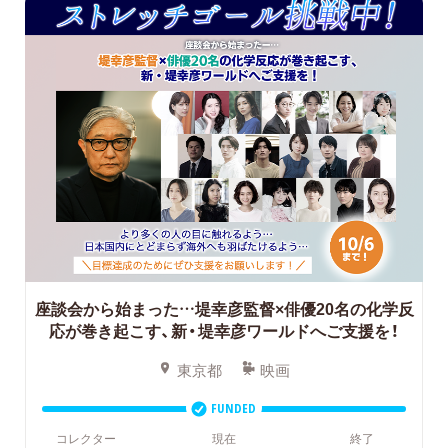
座談会から始まった…堤幸彦監督×俳優20名の化学反
応が巻き起こす、新・堤幸彦ワールドへご支援を！
東京都
映画
FUNDED
コレクター
現在
終了