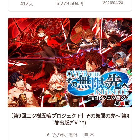
412
6,279,504
2026/04/28
人
円
【第9回二ツ樹五輪プロジェクト】
その無限の先へ 第4
巻出版(*´∀｀*)
その他・海外
本