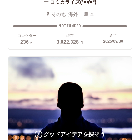
ー コミカライズ(*■∀■*)
その他・海外
本
NOT FUNDED
コレクター
現在
終了
236
3,022,328
2025/09/30
人
円
グッドアイデアを探そう