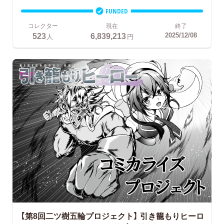
FUNDED
コレクター
現在
終了
523
6,839,213
2025/12/08
人
円
【第8回二ツ樹五輪プロジェクト】
引き籠もりヒーロ