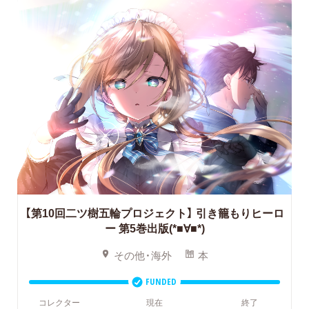
【第10回二ツ樹五輪プロジェクト】
引き籠もりヒーロ
ー 第5巻出版(*■∀■*)
その他・海外
本
FUNDED
コレクター
現在
終了