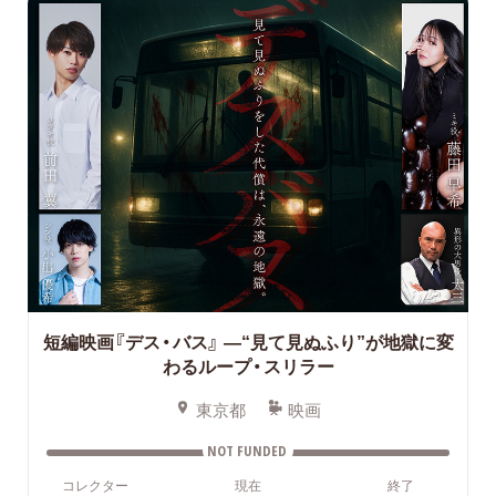
短編映画『デス・バス』
—“見て見ぬふり”が地獄に変
わるループ・スリラー
東京都
映画
NOT FUNDED
コレクター
現在
終了