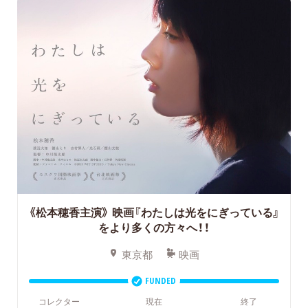
《松本穂香主演》 映画『わたしは光をにぎっている』
をより多くの方々へ！！
東京都
映画
FUNDED
コレクター
現在
終了