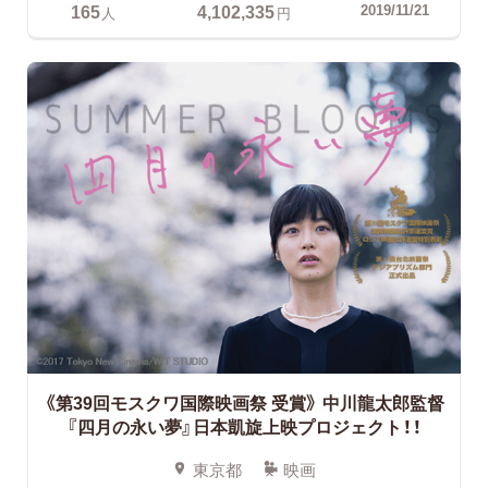
165
4,102,335
2019/11/21
人
円
《第39回モスクワ国際映画祭 受賞》
中川龍太郎監督
『四月の永い夢』日本凱旋上映プロジェクト！！
東京都
映画