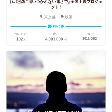
れ、絶望に追いつかれない速さで』全国上映プロジェ
クト！
東京都
映画
FUNDED
コレクター
現在
終了
102
4,083,000
2016/06/24
人
円