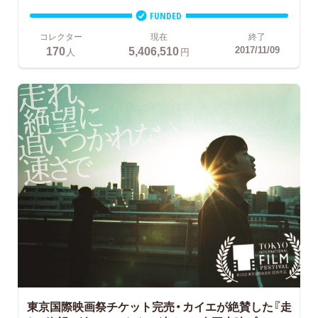
FUNDED
コレクター
現在
終了
170
5,406,510
2017/11/09
人
円
東京国際映画祭チケット完売・カイエが絶賛した『走