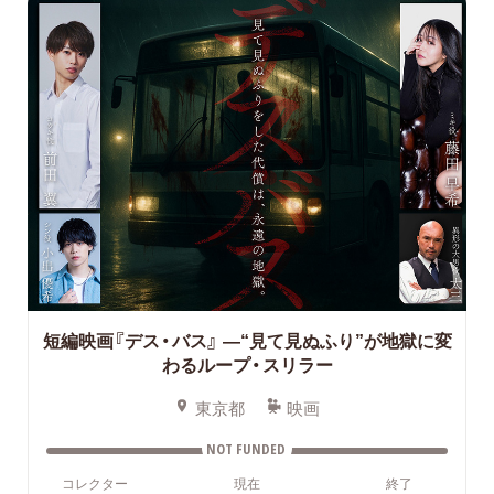
短編映画『デス・バス』
—“見て見ぬふり”が地獄に変
わるループ・スリラー
東京都
映画
NOT FUNDED
コレクター
現在
終了