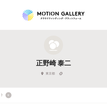
Highlight
人気のプロジェクト
新着プロジェクト
終了間近のプロジェ
正野崎 泰二
Feature
タグから探す
キュレーターから探す
特集から探す
東京都
Legendary
クト
0
最新達成プロジェクト
調達額が大きいプロジェクト