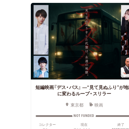
短編映画『デス・バス』
—“見て見ぬふり”が地
に変わるループ・スリラー
東京都
映画
NOT FUNDED
コレクター
現在
終了