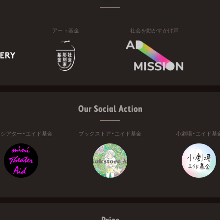
アート基金
社会を動かすかけ声
Our Social Action
ニシアター・エイド基金
ブックストア・エイド基金
小劇場・エイド基