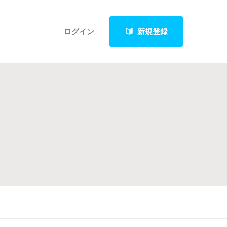
ログイン
新規登録
クト
最新進捗報告から探す