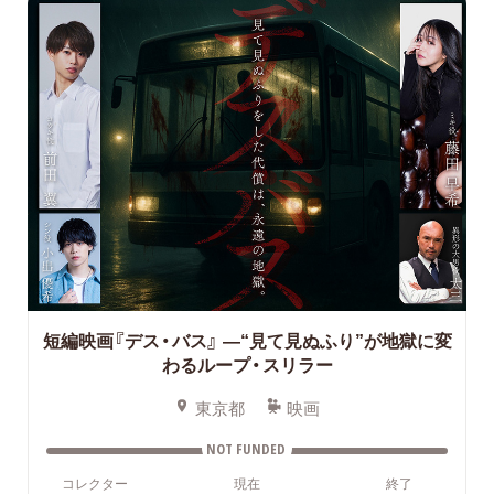
短編映画『デス・バス』
—“見て見ぬふり”が地獄に変
わるループ・スリラー
東京都
映画
NOT FUNDED
コレクター
現在
終了