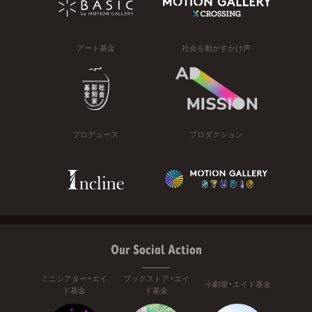
アート基金
社会を動かすかけ声
プロデュース
プロダクション
Our Social Action
ミニシアター・エイ
ブックストア・エイ
小劇場・エイド基金
ド基金
ド基金