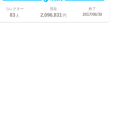
コレクター
現在
終了
83
2,096,831
2017/06/30
人
円