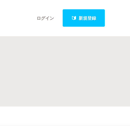
ログイン
新規登録
クト
最新進捗報告から探す