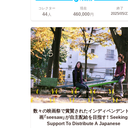
コレクター
現在
終了
44
460,000
2025/05/2
人
円
数々の映画祭で賞賛されたインディペンデン
画「seesaw」が自主配給を目指す！ Seeking
Support To Distribute A Japanese