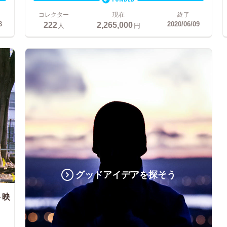
コレクター
現在
終了
222
2,265,000
3
2020/06/09
人
円
グッドアイデアを探そう
ト映