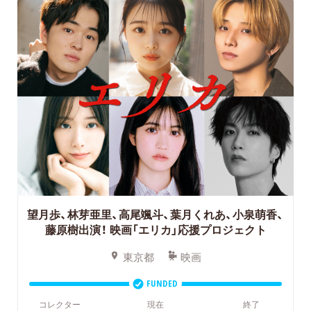
望月歩、林芽亜里、高尾颯斗、葉月くれあ、小泉萌香、
藤原樹出演！
映画「エリカ」応援プロジェクト
東京都
映画
FUNDED
コレクター
現在
終了