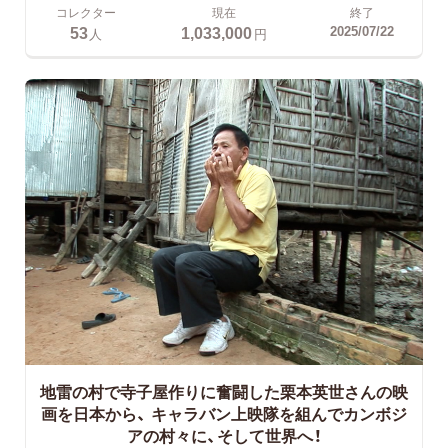
コレクター
現在
終了
53
1,033,000
2025/07/22
人
円
地雷の村で寺子屋作りに奮闘した栗本英世さんの映
画を日本から、
キャラバン上映隊を組んでカンボジ
アの村々に、そして世界へ！