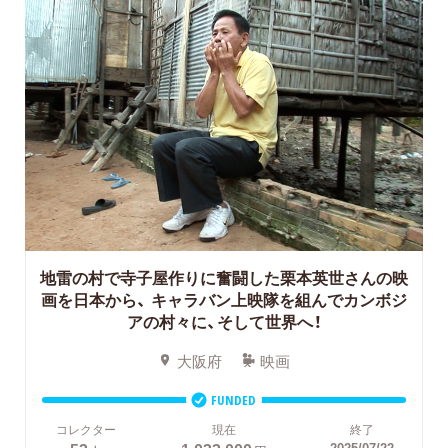
地雷の村で寺子屋作りに奮闘した栗本英世さんの映
画を日本から、
キャラバン上映隊を組んでカンボジ
アの村々に、そして世界へ！
大阪府
映画
FUNDED
コレクター
現在
終了
2025/07/22