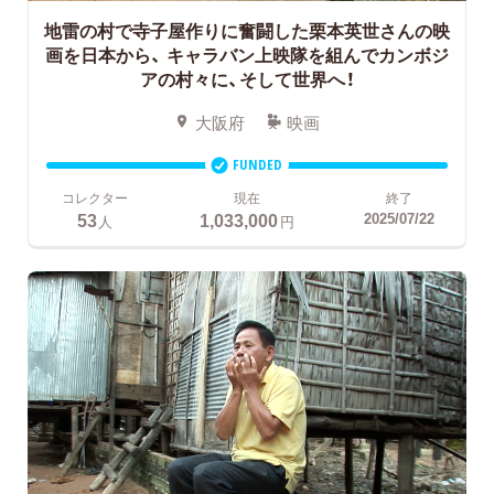
地雷の村で寺子屋作りに奮闘した栗本英世さんの映
画を日本から、
キャラバン上映隊を組んでカンボジ
アの村々に、そして世界へ！
大阪府
映画
FUNDED
コレクター
現在
終了
53
1,033,000
2025/07/22
人
円