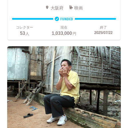
大阪府
映画
FUNDED
コレクター
現在
終了
53
1,033,000
2025/07/22
人
円