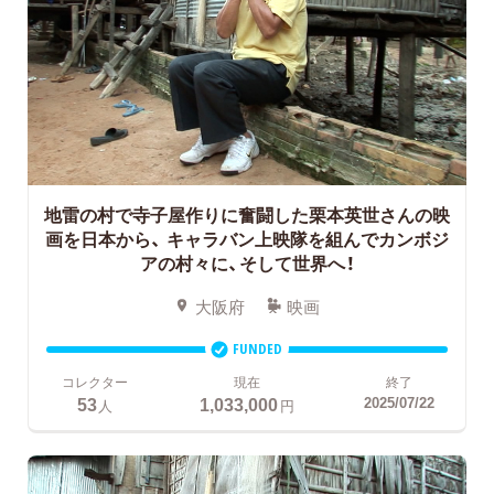
地雷の村で寺子屋作りに奮闘した栗本英世さんの映
画を日本から、
キャラバン上映隊を組んでカンボジ
アの村々に、そして世界へ！
大阪府
映画
FUNDED
コレクター
現在
終了
53
1,033,000
2025/07/22
人
円