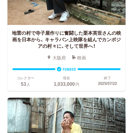
地雷の村で寺子屋作りに奮闘した栗本英世さんの映
画を日本から、
キャラバン上映隊を組んでカンボジ
アの村々に、そして世界へ！
大阪府
映画
FUNDED
コレクター
現在
終了
53
1,033,000
2025/07/22
人
円