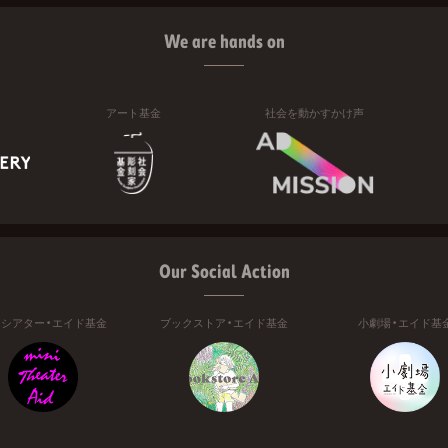
We are hands on
アート基金
社会を動かすかけ声
Our Social Action
ニシアター・エイド基金
ブックストア・エイド基金
小劇場・エイド基