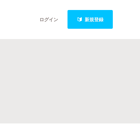
ログイン
新規登録
クト
最新進捗報告から探す