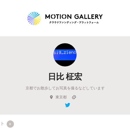
Highlight
人気のプロジェクト
新着プロジェクト
終了間近のプロジェ
日比 柾宏
Feature
京都でお散歩してお写真を撮るなどしています
タグから探す
キュレーターから探す
特集から探す
東京都
Legendary
最新達成プロジェクト
調達額が大きいプロジェクト
クト
0