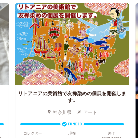
ト
リトアニアの美術館で友禅染めの個展を開催しま
す。
神奈川県
アート
FUNDED
コレクター
現在
終了