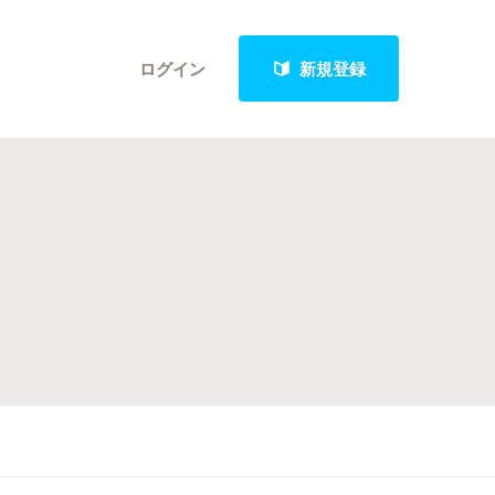
ログイン
新規登録
クト
最新進捗報告から探す