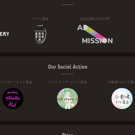
アート基金
社会を動かすかけ声
Our Social Action
ニシアター・エイド基金
ブックストア・エイド基金
小劇場・エイド基