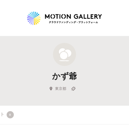
Highlight
人気のプロジェクト
新着プロジェクト
終了間近のプロジェ
かず爺
Feature
タグから探す
キュレーターから探す
特集から探す
東京都
Legendary
クト
0
最新達成プロジェクト
調達額が大きいプロジェクト