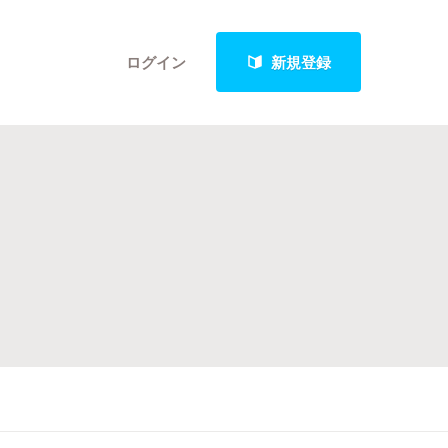
ログイン
新規登録
クト
最新進捗報告から探す