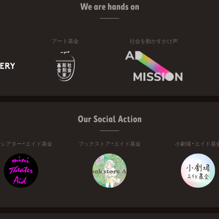
We are hands on
アート基金
社会を動かすかけ声
Our Social Action
ニシアター・エイド基金
ブックストア・エイド基金
小劇場・エイド基