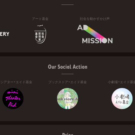
アート基金
社会を動かすかけ声
Our Social Action
ニシアター・エイド基金
ブックストア・エイド基金
小劇場・エイド基