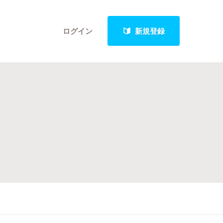
ログイン
新規登録
クト
最新進捗報告から探す