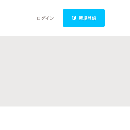
ログイン
新規登録
クト
最新進捗報告から探す