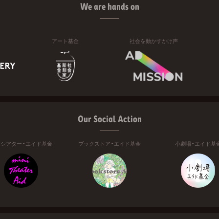
We are hands on
アート基金
社会を動かすかけ声
Our Social Action
ニシアター・エイド基金
ブックストア・エイド基金
小劇場・エイド基