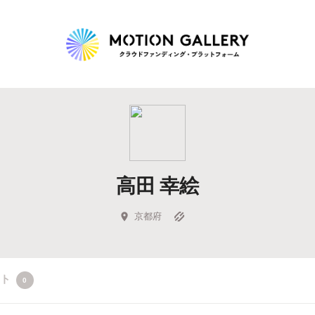
Highlight
人気のプロジェクト
新着プロジェクト
終了間近のプロジェ
高田 幸絵
Feature
タグから探す
キュレーターから探す
特集から探す
京都府
Legendary
クト
0
最新達成プロジェクト
調達額が大きいプロジェクト