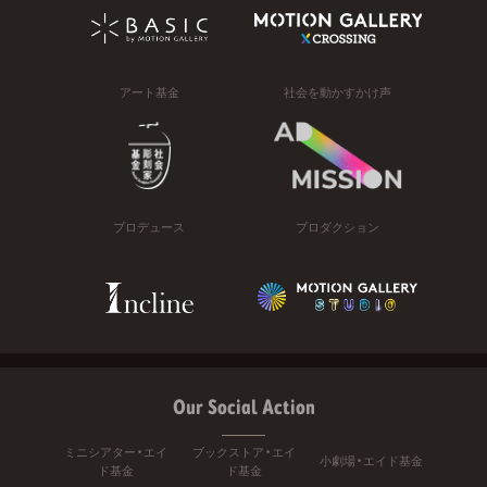
アート基金
社会を動かすかけ声
プロデュース
プロダクション
Our Social Action
ミニシアター・エイ
ブックストア・エイ
小劇場・エイド基金
ド基金
ド基金