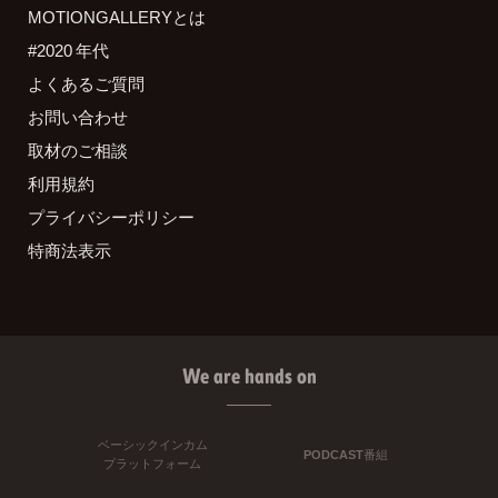
MOTIONGALLERYとは
#2020 年代
よくあるご質問
お問い合わせ
取材のご相談
利用規約
プライバシーポリシー
特商法表示
We are hands on
ベーシックインカム
PODCAST番組
プラットフォーム