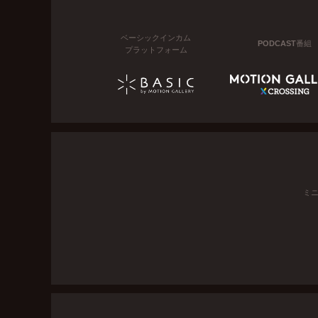
ベーシックインカム
PODCAST番組
プラットフォーム
ミ