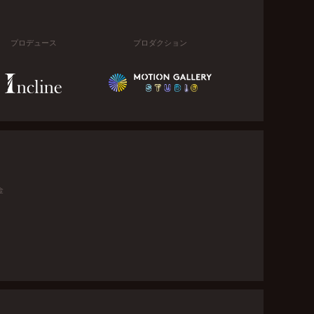
プロデュース
プロダクション
金