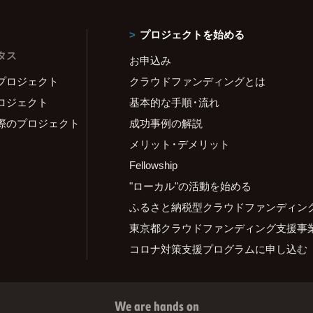
プロジェクトを始める
タス
お申込み
プロジェクト
クラウドファンディングとは
ロジェクト
基本的な手順・流れ
際のプロジェクト
成功事例の解説
メリット・デメリット
Fellowship
"ローカル"の活動を始める
ふるさと納税型クラウドファンディン
東京都クラウドファンディング支援事
コロナ対策支援プログラムに申し込む
We are hands on