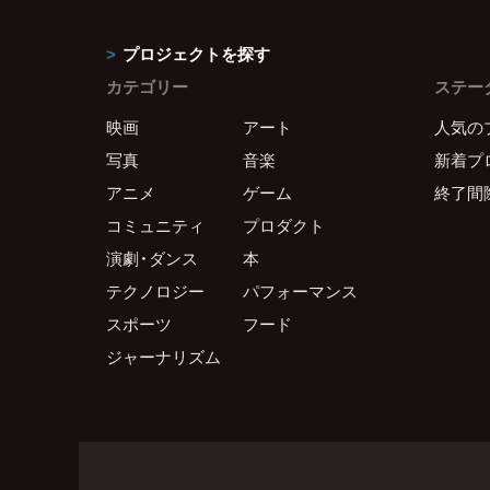
プロジェクトを探す
カテゴリー
ステー
映画
アート
人気の
写真
音楽
新着プ
アニメ
ゲーム
終了間
コミュニティ
プロダクト
演劇・ダンス
本
テクノロジー
パフォーマンス
スポーツ
フード
ジャーナリズム