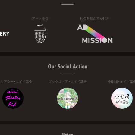
アート基金
社会を動かすかけ声
Our Social Action
ニシアター・エイド基金
ブックストア・エイド基金
小劇場・エイド基
Prize