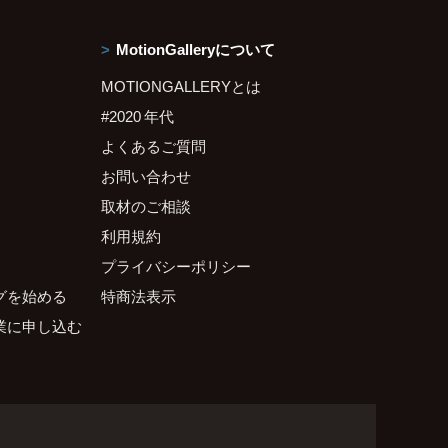
MotionGalleryについて
MOTIONGALLERYとは
#2020 年代
よくあるご質問
お問い合わせ
取材のご相談
利用規約
プライバシーポリシー
グを始める
特商法表示
業に申し込む