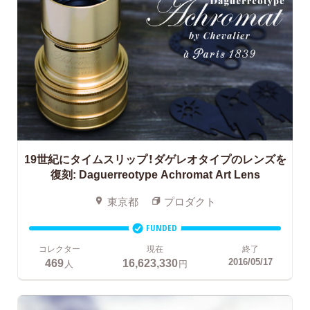
19世紀にタイムスリップ！ダゲレオタイプのレンズを
復刻:
Daguerreotype Achromat Art Lens
東京都
プロダクト
FUNDED
コレクター
現在
終了
469
16,623,330
2016/05/17
人
円