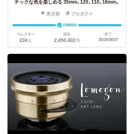
チックな色を楽しめる 35mm、120、110、16mm。
東京都
プロダクト
FUNDED
コレクター
現在
終了
234
2,450,402
2019/08/27
人
円