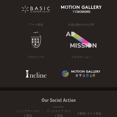
アート基金
社会を動かすかけ声
プロデュース
プロダクション
Our Social Action
ミニシアター・エイ
ブックストア・エイ
小劇場・エイド基金
ド基金
ド基金