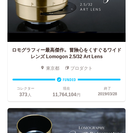
ロモグラフィー最高傑作。
冒険心をくすぐるワイド
レンズ Lomogon 2.5/32 Art Lens
東京都
プロダクト
FUNDED
コレクター
現在
終了
373
11,764,104
2019/03/28
人
円