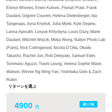
Elonor Wismes, Erwin Kulovic, Florian Pratx, Frank
Dautant, Grgoire Couvert, Helena Dietenberger, Ida
Tangeraas, Iryna Khytruk, Julia Myeb, Kyle Depew,
Lanna Apisukh, Losyuk Khrystyna, Louis Dazy, Marie
Dautant, Mitchell Wojcik, Moka Wong, Nation Photo Lab
(Paris), Nick Collingwood, Nicola D’Orta, Okado
Takashz, Rachel Jun, Rob Detoyato, Samuel Eder,
Tommaso Aguzzi, Travis Leung, Verena Sophie Maier,
Watson, Winnie Ng Wing Yan, Yoshitaka Goto & Zach
Rubin
リターンを選ぶ
4900
残り7枚
円