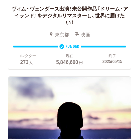
ヴィム・ヴェンダース出演！未公開作品『ドリーム・ア
イランド』をデジタルリマスターし、世界に届けた
い！
東京都
映画
FUNDED
コレクター
現在
終了
273
5,846,600
2025/05/15
人
円