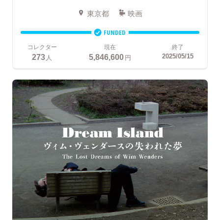
東京都
映画
FUNDED
コレクター
現在
終了
273
5,846,600
2025/05/15
人
円