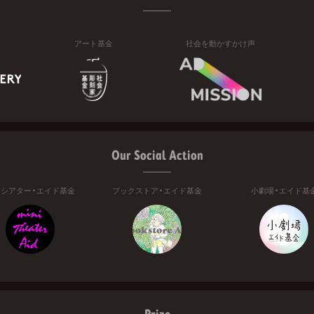
アート基金
社会を動かすかけ声
Our Social Action
ニシアター・エイド基金
ブックストア・エイド基金
小劇場・エイド基