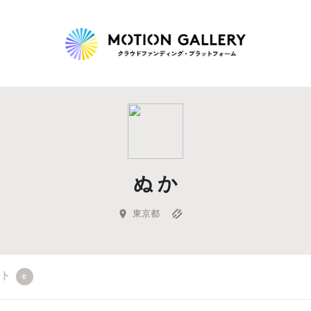
Highlight
人気のプロジェクト
新着プロジェクト
終了間近のプロジェ
ぬ か
Feature
タグから探す
キュレーターから探す
特集から探す
東京都
Legendary
クト
0
最新達成プロジェクト
調達額が大きいプロジェクト