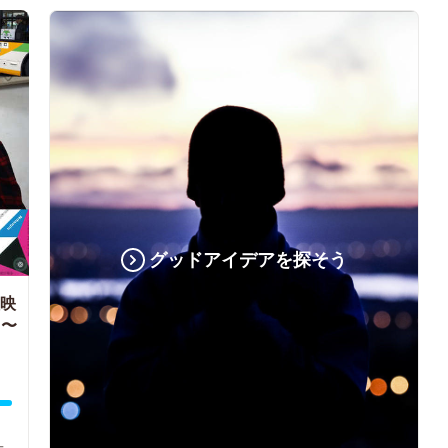
グッドアイデアを探そう
証映
う〜