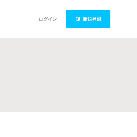
ログイン
新規登録
クト
最新進捗報告から探す