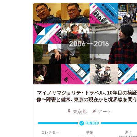
マイノリマジョリテ・トラベル、10年目の検
像〜障害と健常、東京の現在から境界線を問
東京都
アート
FUNDED
コレクター
現在
終了