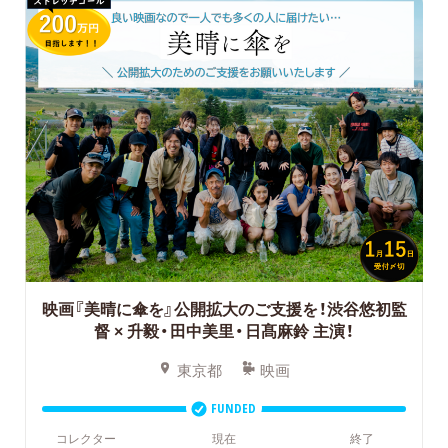
映画『美晴に傘を』公開拡大のご支援を！渋谷悠初監
督 × 升毅・田中美里・日髙麻鈴 主演！
東京都
映画
FUNDED
コレクター
現在
終了