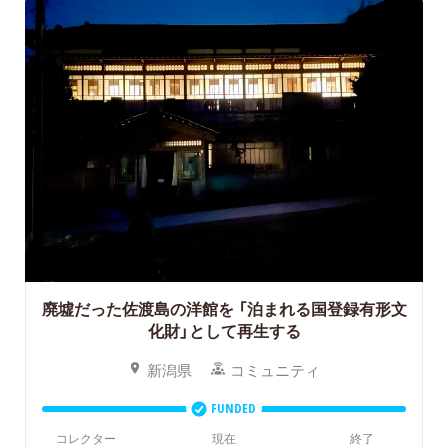
廃墟だった佐渡島の洋館を
「泊まれる国登録有形文
化財」として再生する
新潟県
コミュニティ
FUNDED
コレクター
現在
終了