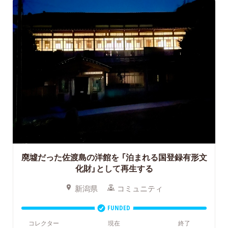
廃墟だった佐渡島の洋館を
「泊まれる国登録有形文
化財」として再生する
新潟県
コミュニティ
FUNDED
コレクター
現在
終了