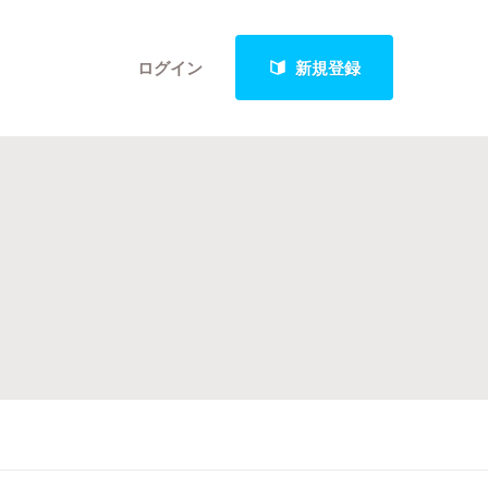
ログイン
新規登録
クト
最新進捗報告から探す