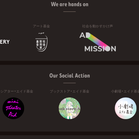
We are hands on
アート基金
社会を動かすかけ声
Our Social Action
ニシアター・エイド基金
ブックストア・エイド基金
小劇場・エイド基