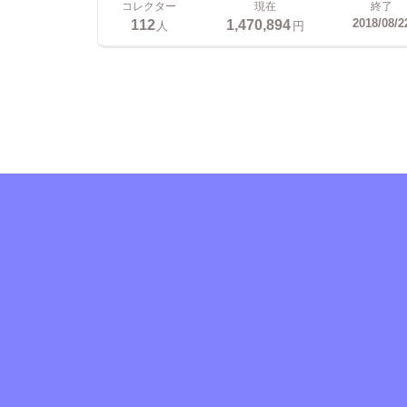
コレクター
現在
終了
112
1,470,894
2018/08/2
人
円