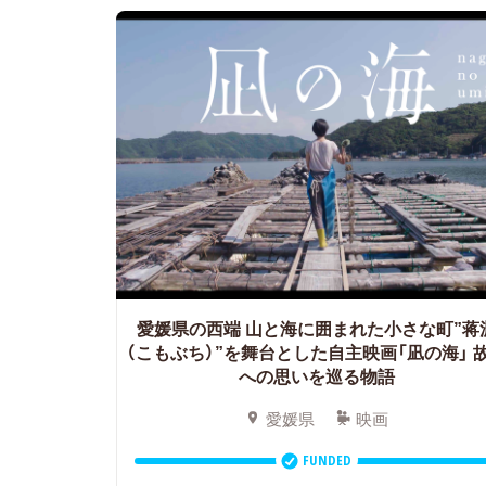
愛媛県の西端 山と海に囲まれた小さな町”蒋
（こもぶち）”を舞台とした自主映画「凪の海」
への思いを巡る物語
愛媛県
映画
FUNDED