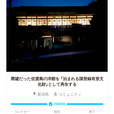
廃墟だった佐渡島の洋館を
「泊まれる国登録有形文
化財」として再生する
新潟県
コミュニティ
FUNDED
コレクター
現在
終了