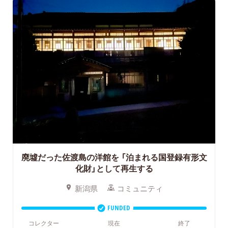
廃墟だった佐渡島の洋館を
「泊まれる国登録有形文
化財」として再生する
新潟県
コミュニティ
FUNDED
コレクター
現在
終了