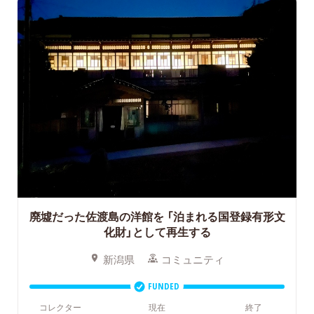
廃墟だった佐渡島の洋館を
「泊まれる国登録有形文
化財」として再生する
新潟県
コミュニティ
FUNDED
コレクター
現在
終了