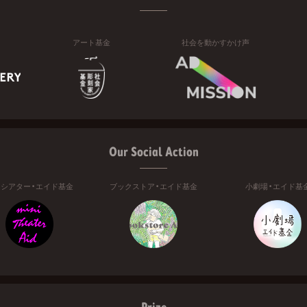
アート基金
社会を動かすかけ声
Our Social Action
ニシアター・エイド基金
ブックストア・エイド基金
小劇場・エイド基