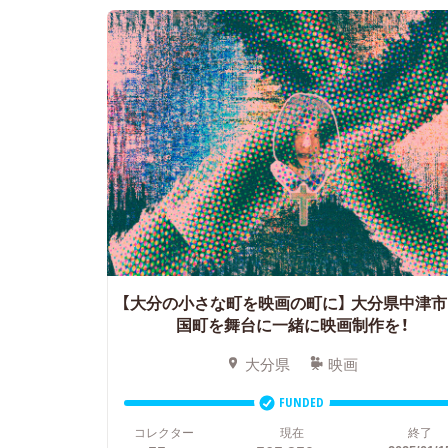
【大分の小さな町を映画の町に】
大分県中津市
国町を舞台に一緒に映画制作を！
大分県
映画
FUNDED
コレクター
現在
終了