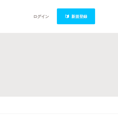
ログイン
新規登録
クト
最新進捗報告から探す