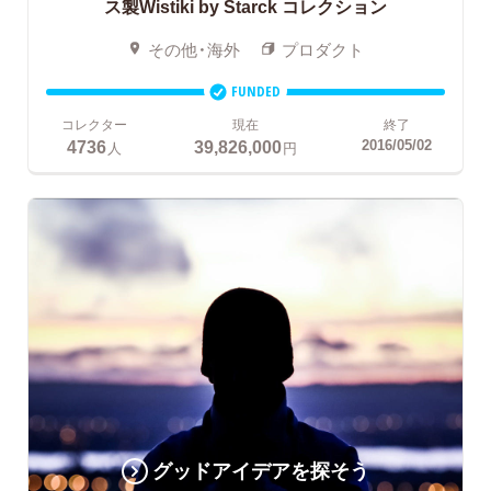
ス製Wistiki by Starck コレクション
その他・海外
プロダクト
FUNDED
コレクター
現在
終了
4736
39,826,000
2016/05/02
人
円
グッドアイデアを探そう