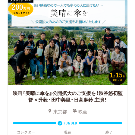
映画『美晴に傘を』公開拡大のご支援を！渋谷悠初監
督 × 升毅・田中美里・日髙麻鈴 主演！
東京都
映画
FUNDED
コレクター
現在
終了