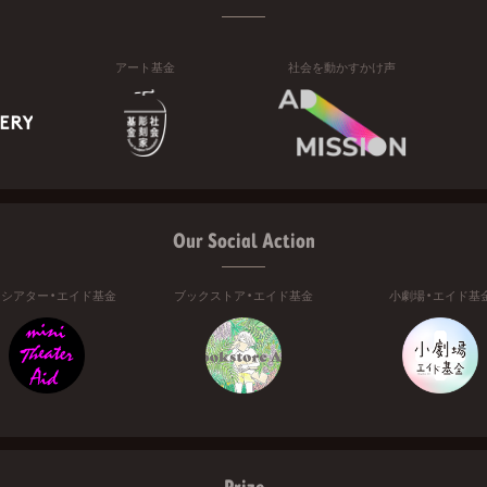
アート基金
社会を動かすかけ声
Our Social Action
ニシアター・エイド基金
ブックストア・エイド基金
小劇場・エイド基