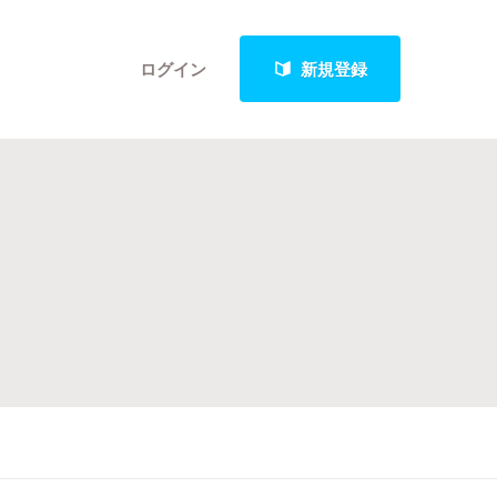
ログイン
新規登録
クト
最新進捗報告から探す