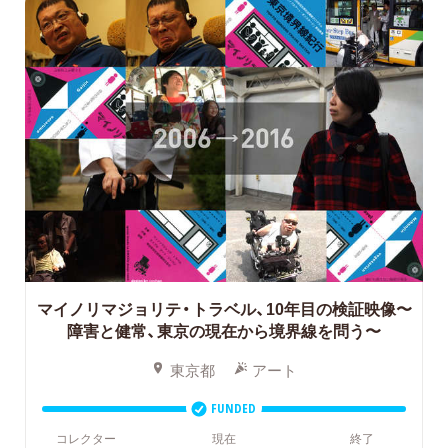
マイノリマジョリテ・トラベル、10年目の検証映像〜
障害と健常、東京の現在から境界線を問う〜
東京都
アート
FUNDED
コレクター
現在
終了