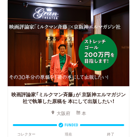
映画評論家「ミルクマン斉藤」が 京阪神エルマガジン
社で執筆した原稿を 本にして出版したい！
大阪府
本
FUNDED
コレクター
現在
終了