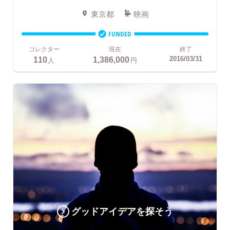
東京都
映画
FUNDED
コレクター
現在
終了
110
1,386,000
2016/03/31
人
円
グッドアイデアを探そう