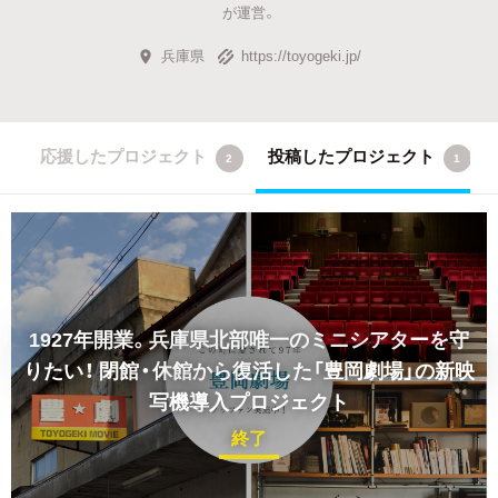
が運営。
兵庫県
https://toyogeki.jp/
応援したプロジェクト
投稿したプロジェクト
2
1
1927年開業。兵庫県北部唯一のミニシアターを守
りたい！
閉館・休館から復活した「豊岡劇場」の新映
写機導入プロジェクト
終了