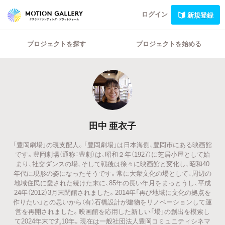
ログイン
新規登録
プロジェクトを探す
プロジェクトを始める
田中 亜衣子
「豊岡劇場」の現支配人。「豊岡劇場」は日本海側、豊岡市にある映画館
です。豊岡劇場（通称：豊劇）は、昭和２年（1927）に芝居小屋として始
まり、社交ダンスの場、そして戦後は徐々に映画館と変化し、昭和40
年代に現形の姿になったそうです。常に大衆文化の場として、周辺の
地域住民に愛された続けた末に、85年の長い年月をまっとうし、平成
24年（2012）3月末閉館されました。2014年「再び地域に文化の拠点を
作りたい」との思いから（有）石橋設計が建物をリノベーションして運
営を再開されました。映画館を応用した新しい「場」の創出を模索し
て2024年末で丸10年。現在は一般社団法人豊岡コミュニティシネマ