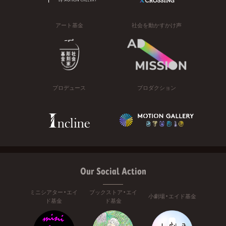
アート基金
社会を動かすかけ声
プロデュース
プロダクション
Our Social Action
ミニシアター・エイ
ブックストア・エイ
小劇場・エイド基金
ド基金
ド基金