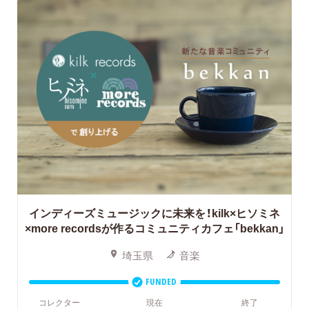
インディーズミュージックに未来を！kilk×ヒソミネ
×more recordsが作るコミュニティカフェ「bekkan」
埼玉県
音楽
FUNDED
コレクター
現在
終了