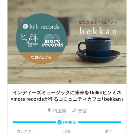
インディーズミュージックに未来を！kilk×ヒソミネ
×more recordsが作るコミュニティカフェ「bekkan」
埼玉県
音楽
FUNDED
コレクター
現在
終了