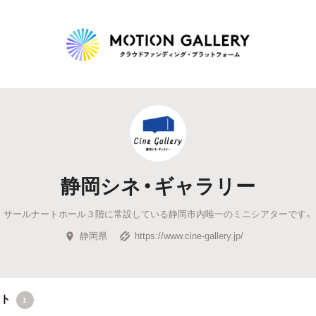
Highlight
人気のプロジェクト
新着プロジェクト
終了間近のプロジェ
静岡シネ・ギャラリー
Feature
サールナートホール３階に常設している静岡市内唯一のミニシアターです。
タグから探す
キュレーターから探す
特集から探す
静岡県
https://www.cine-gallery.jp/
Legendary
最新達成プロジェクト
調達額が大きいプロジェクト
クト
1