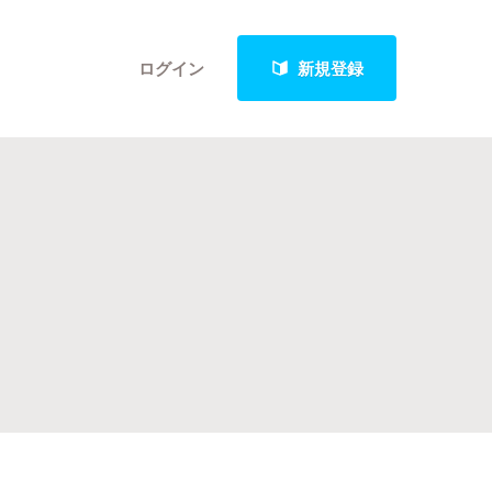
ログイン
新規登録
クト
最新進捗報告から探す