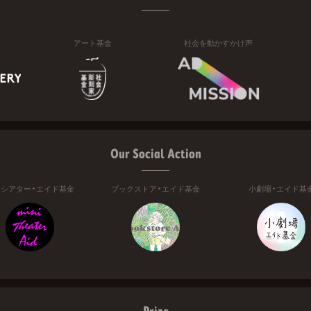
アート基金
社会を動かすかけ声
Our Social Action
ニシアター・エイド基金
ブックストア・エイド基金
小劇場・エイド基