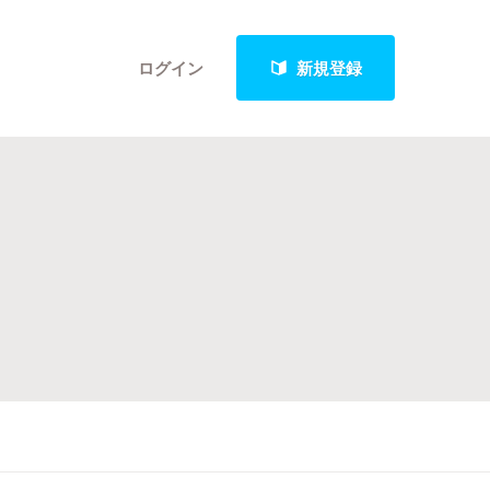
ログイン
新規登録
クト
最新進捗報告から探す