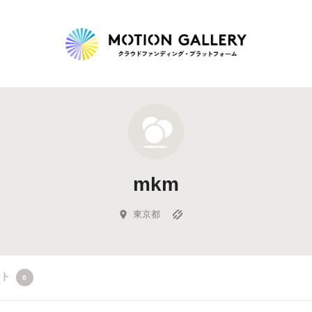
Highlight
人気のプロジェクト
新着プロジェクト
終了間近のプロジェ
mkm
Feature
タグから探す
キュレーターから探す
特集から探す
東京都
Legendary
クト
0
最新達成プロジェクト
調達額が大きいプロジェクト