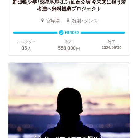
劇団狼少年「惑星地球-1.3」仙台公演
今未来に担う若
者達へ無料観劇プロジェクト
宮城県
演劇・ダンス
FUNDED
コレクター
現在
終了
35
558,000
2024/09/30
人
円