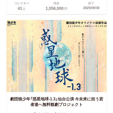
コレクター
現在
終了
41
1,056,000
2025/09/30
人
円
劇団狼少年「惑星地球-1.3」仙台公演
今未来に担う若
者達へ無料観劇プロジェクト