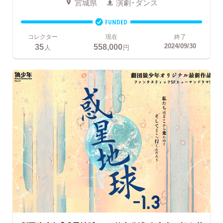
宮城県
演劇・ダンス
FUNDED
コレクター
現在
終了
35
558,000
2024/09/30
人
円