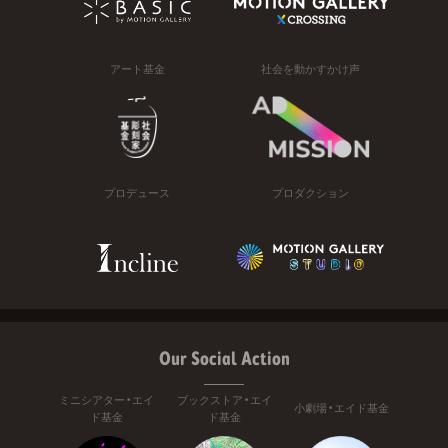
アート基金
社会を動かすかけ声
プロデュース
プロダクション
Our Social Action
ミニシアター・エイ
ブックストア・エイ
小劇場・エイド基金
ド基金
ド基金