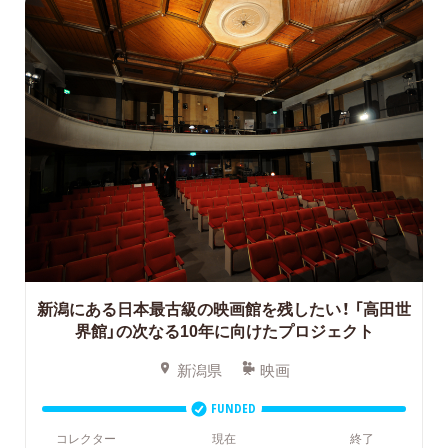
新潟にある日本最古級の映画館を残したい！
「高田世
界館」の次なる10年に向けたプロジェクト
新潟県
映画
FUNDED
コレクター
現在
終了