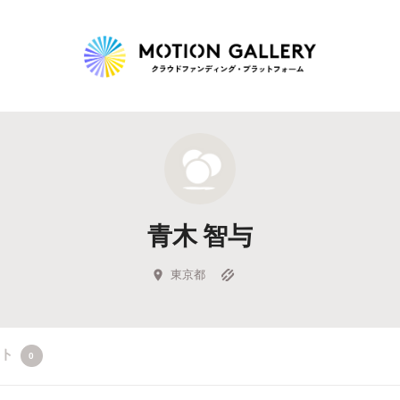
Highlight
人気のプロジェクト
新着プロジェクト
終了間近のプロジェ
青木 智与
Feature
タグから探す
キュレーターから探す
特集から探す
東京都
Legendary
クト
0
最新達成プロジェクト
調達額が大きいプロジェクト