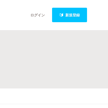
ログイン
新規登録
クト
最新進捗報告から探す