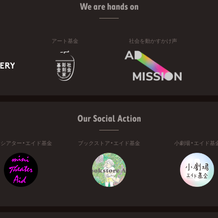
We are hands on
アート基金
社会を動かすかけ声
Our Social Action
ニシアター・エイド基金
ブックストア・エイド基金
小劇場・エイド基