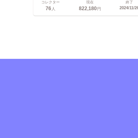
コレクター
現在
終了
76
822,180
2024/11/2
人
円