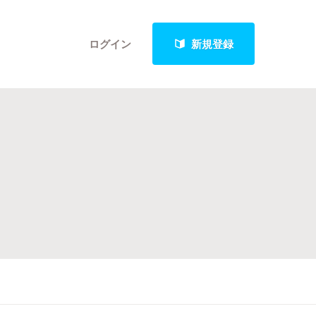
ログイン
新規登録
クト
最新進捗報告から探す