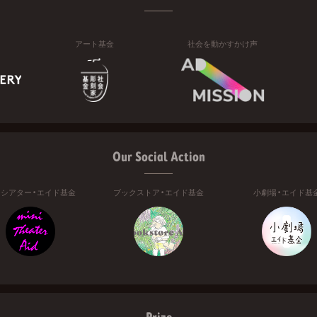
アート基金
社会を動かすかけ声
Our Social Action
ニシアター・エイド基金
ブックストア・エイド基金
小劇場・エイド基