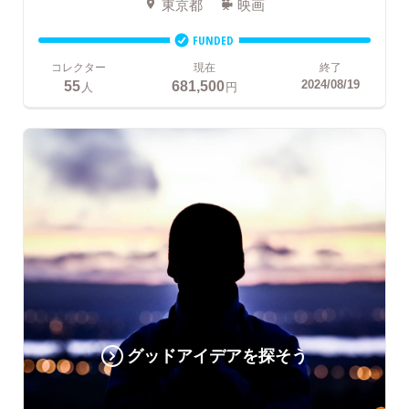
東京都
映画
FUNDED
コレクター
現在
終了
55
681,500
2024/08/19
人
円
グッドアイデアを探そう